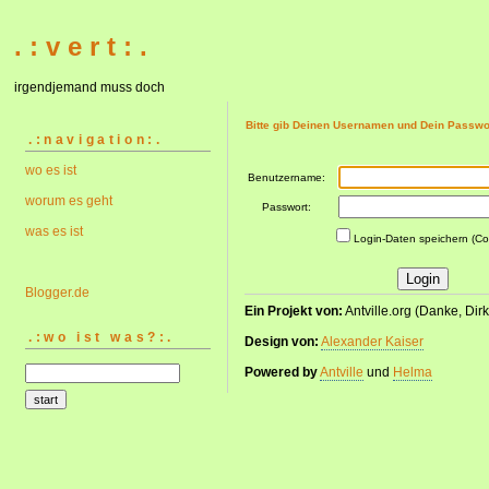
. : v e r t : .
irgendjemand muss doch
Bitte gib Deinen Usernamen und Dein Passwor
.:navigation:.
wo es ist
Benutzername:
worum es geht
Passwort:
was es ist
Login-Daten speichern (Co
Blogger.de
Ein Projekt von:
Antville.org (Danke, Dirk
.:wo ist was?:.
Design von:
Alexander Kaiser
Powered by
Antville
und
Helma