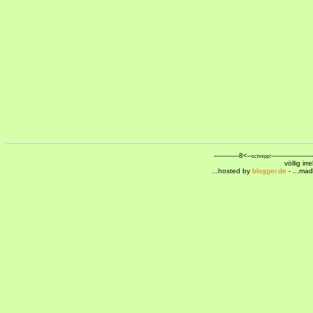
------------8<--
--------------------
schnipp!
völlig ir
...hosted by
blogger.de
- ...ma