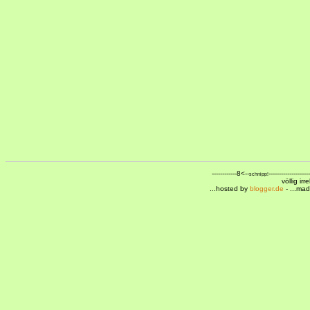
------------8<--
--------------------
schnipp!
völlig ir
...hosted by
blogger.de
- ...ma