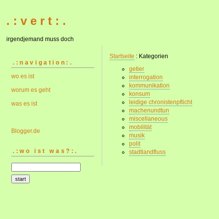
. : v e r t : .
irgendjemand muss doch
Startseite
: Kategorien
.:navigation:.
getier
wo es ist
interrogation
kommunikation
worum es geht
konsum
leidige chronistenpflicht
was es ist
machenundtun
miscellaneous
mobilität
Blogger.de
musik
polit
.:wo ist was?:.
stadtlandfluss