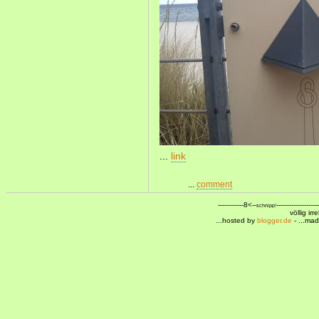
...
link
...
comment
------------8<--
--------------------
schnipp!
völlig ir
...hosted by
blogger.de
- ...ma