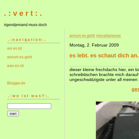
. : v e r t : .
irgendjemand muss doch
worum es geht
:
miscellaneous
.:navigation:.
Montag, 2. Februar 2009
wo es ist
es lebt. es schaut dich an.
worum es geht
was es ist
dieser kleine frechdachs hier, ein 
schreibtischen brachte mich darauf h
ungeschwätzigste unter all meinen 
Blogger.de
ges
.:wo ist was?:.