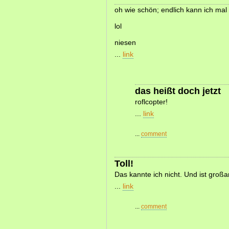
oh wie schön; endlich kann ich ma
lol
niesen
...
link
das heißt doch jetzt
roflcopter!
...
link
...
comment
Toll!
Das kannte ich nicht. Und ist großar
...
link
...
comment