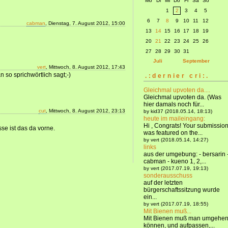
Mo
Di
Mi
Do
Fr
Sa
So
1
2
3
4
5
6
7
8
9
10
11
12
cabman
, Dienstag, 7. August 2012, 15:00
13
14
15
16
17
18
19
20
21
22
23
24
25
26
27
28
29
30
31
Juli
September
vert
, Mittwoch, 8. August 2012, 17:43
so sprichwörtlich sagt;-)
.:dernier cri:.
Gleichmal upvoten da....
Gleichmal upvoten da. (Was
hier damals noch für...
cut
, Mittwoch, 8. August 2012, 23:13
by kid37 (2018.05.14, 18:13)
heute im maileingang:
Hi , Congrats! Your submissio
se ist das da vorne.
was featured on the...
by vert (2018.05.14, 14:27)
links
aus der umgebung: - bersarin 
cabman - kueno 1, 2,...
by vert (2017.07.19, 19:13)
sonderausschuss
auf der letzten
bürgerschaftssitzung wurde
ein...
by vert (2017.07.19, 18:55)
Mit Bienen muß...
Mit Bienen muß man umgehe
können, und aufpassen,...