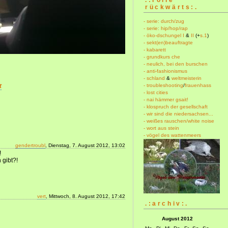
rückwärts:.
- serie: durch/zug
- serie: hip/hop/rap
- öko-dschungel I
&
II
(+
s.1
)
- sekt(en)beauftragte
- kabarett
- grundkurs che
- neulich, bei den burschen
- anti-fashionismus
- schland
&
weltmeisterin
- troubleshooting
/
frauenhass
t
- lost cities
- nai hämmer gsait!
- klospruch der gesellschaft
- wir sind die niedersachsen...
- weißes rauschen/white noise
- wort aus stein
- vögel des wattenmeers
gendertroubl
, Dienstag, 7. August 2012, 13:02
!
 gibt?!
vert
, Mittwoch, 8. August 2012, 17:42
.:archiv:.
August 2012