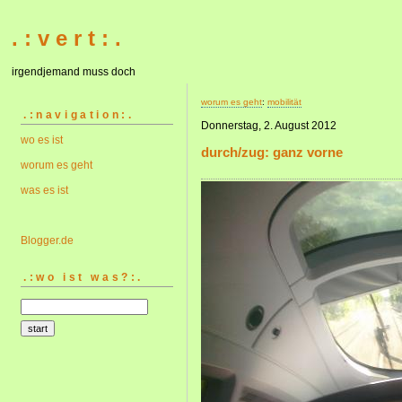
. : v e r t : .
irgendjemand muss doch
worum es geht
:
mobilität
.:navigation:.
Donnerstag, 2. August 2012
wo es ist
durch/zug: ganz vorne
worum es geht
was es ist
Blogger.de
.:wo ist was?:.