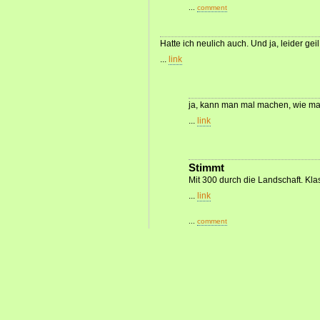
...
comment
Hatte ich neulich auch. Und ja, leider geil
...
link
ja, kann man mal machen, wie man 
...
link
Stimmt
Mit 300 durch die Landschaft. Klas
...
link
...
comment