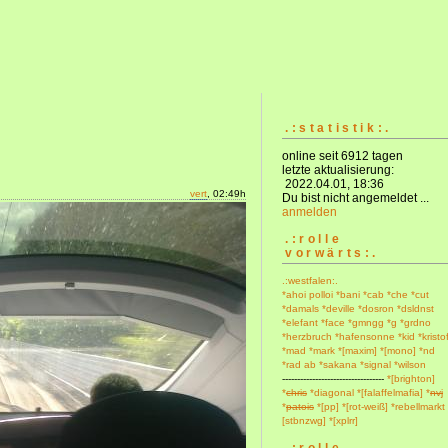
.:statistik:.
online seit 6912 tagen
letzte aktualisierung:
2022.04.01, 18:36
vert
, 02:49h
Du bist nicht angemeldet ...
anmelden
.:rolle
vorwärts:.
.:westfalen:.
*ahoi polloi
*bani
*cab
*che
*cut
*damals
*deville
*dosron
*dsldnst
*elefant
*face
*gmngg
*g
*grdno
*herzbruch
*hafensonne
*kid
*kristo
*mad
*mark
*[maxim]
*[mono]
*nd
*rad ab
*sakana
*signal
*wilson
----------------------------------
*[brighton]
*
chris
*diagonal
*[falaffelmafia]
*
nvj
*
patois
*[pp]
*[rot-weiß]
*rebellmarkt
[stbnzwg]
*[xplrr]
.:rolle