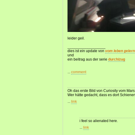
leider geil.
__________________
dies ist ein update von
vom leben gelern
und
ein beitrag aus der serie
durch/zug
...
comment
Oh das erste Bild von Curiosity vom Mars
Wer hätte gedacht, dass es dort Schienen
...
link
i feel so alienated here.
...
link