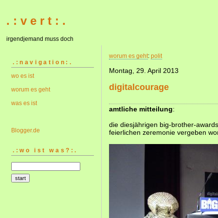
. : v e r t : .
irgendjemand muss doch
worum es geht
:
polit
.:navigation:.
Montag, 29. April 2013
wo es ist
digitalcourage
worum es geht
was es ist
amtliche mitteilung
:
die diesjährigen big-brother-award
Blogger.de
feierlichen zeremonie vergeben wo
.:wo ist was?:.