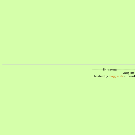
------------8<--
--------------------
schnipp!
völlig ir
...hosted by
blogger.de
- ...ma