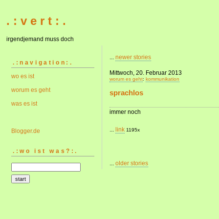
. : v e r t : .
irgendjemand muss doch
...
newer stories
.:navigation:.
Mittwoch, 20. Februar 2013
wo es ist
worum es geht
:
kommunikation
worum es geht
sprachlos
was es ist
immer noch
...
link
1195x
Blogger.de
.:wo ist was?:.
...
older stories