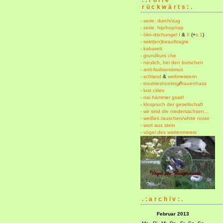
rückwärts:.
- serie: durch/zug
- serie: hip/hop/rap
- öko-dschungel I
&
II
(+
s.1
)
- sekt(en)beauftragte
- kabarett
- grundkurs che
- neulich, bei den burschen
- anti-fashionismus
- schland
&
weltmeisterin
- troubleshooting
/
frauenhass
- lost cities
- nai hämmer gsait!
- klospruch der gesellschaft
- wir sind die niedersachsen...
- weißes rauschen/white noise
- wort aus stein
- vögel des wattenmeers
.:archiv:.
Februar 2013