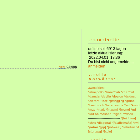
.:statistik:.
online seit 6913 tagen
letzte aktualisierung:
2022.04.01, 18:36
Du bist nicht angemeldet ...
anmelden
vert
, 02:08h
.:rolle
vorwärts:.
.:westfalen:.
*ahoi polloi
*bani
*cab
*che
*cut
*damals
*deville
*dosron
*dsldnst
*elefant
*face
*gmngg
*g
*grdno
*herzbruch
*hafensonne
*kid
*kristo
*mad
*mark
*[maxim]
*[mono]
*nd
*rad ab
*sakana
*signal
*wilson
----------------------------------
*[brighton]
*
chris
*diagonal
*[falaffelmafia]
*
nvj
*
patois
*[pp]
*[rot-weiß]
*rebellmarkt
[stbnzwg]
*[xplrr]
.:rolle