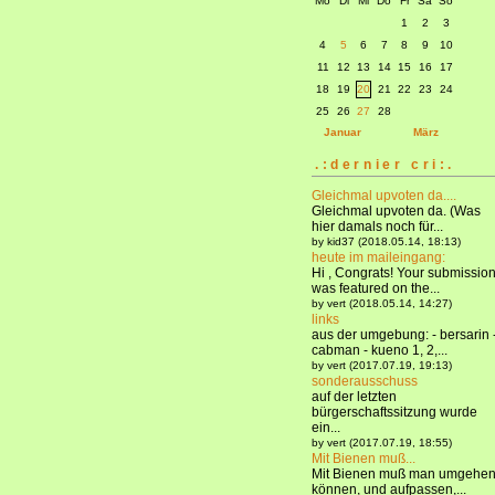
Mo
Di
Mi
Do
Fr
Sa
So
1
2
3
4
5
6
7
8
9
10
11
12
13
14
15
16
17
18
19
20
21
22
23
24
25
26
27
28
Januar
März
.:dernier cri:.
Gleichmal upvoten da....
Gleichmal upvoten da. (Was
hier damals noch für...
by kid37 (2018.05.14, 18:13)
heute im maileingang:
Hi , Congrats! Your submissio
was featured on the...
by vert (2018.05.14, 14:27)
links
aus der umgebung: - bersarin 
cabman - kueno 1, 2,...
by vert (2017.07.19, 19:13)
sonderausschuss
auf der letzten
bürgerschaftssitzung wurde
ein...
by vert (2017.07.19, 18:55)
Mit Bienen muß...
Mit Bienen muß man umgehe
können, und aufpassen,...