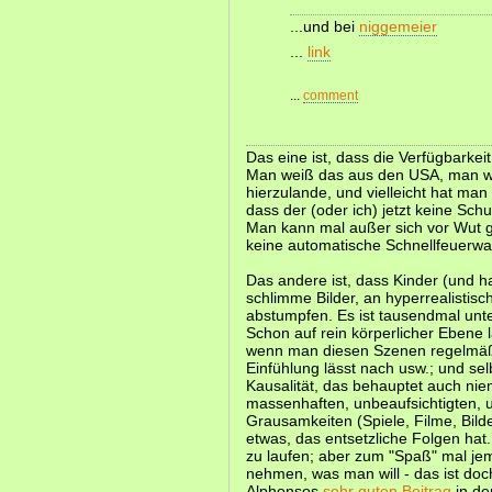
...und bei
niggemeier
...
link
...
comment
Das eine ist, dass die Verfügbarkeit
Man weiß das aus den USA, man w
hierzulande, und vielleicht hat ma
dass der (oder ich) jetzt keine Sch
Man kann mal außer sich vor Wut g
keine automatische Schnellfeuerwaf
Das andere ist, dass Kinder (und h
schlimme Bilder, an hyperrealisti
abstumpfen. Es ist tausendmal unt
Schon auf rein körperlicher Ebene 
wenn man diesen Szenen regelmäßig
Einfühlung lässt nach usw.; und sel
Kausalität, das behauptet auch ni
massenhaften, unbeaufsichtigten,
Grausamkeiten (Spiele, Filme, Bild
etwas, das entsetzliche Folgen hat
zu laufen; aber zum "Spaß" mal je
nehmen, was man will - das ist do
Alphonsos
sehr guten Beitrag
in der