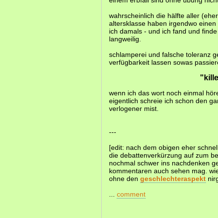
einem erbfall sind ohne übung nicht
wahrscheinlich die hälfte aller (eh
altersklasse haben irgendwo einen
ich damals - und ich fand und fin
langweilig.
schlamperei und falsche toleranz g
verfügbarkeit lassen sowas passier
"kill
wenn ich das wort noch einmal höre
eigentlich schreie ich schon den ga
verlogener mist.
---
[edit: nach dem obigen eher schnell
die debattenverkürzung auf zum bei
nochmal schwer ins nachdenken 
kommentaren auch sehen mag. wie
ohne den
geschlechteraspekt
nir
...
comment