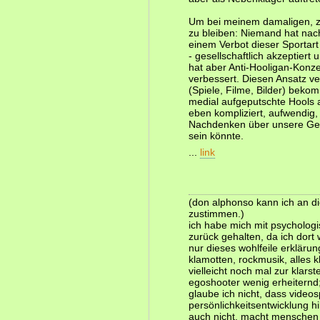
Um bei meinem damaligen, zu
zu bleiben: Niemand hat na
einem Verbot dieser Sportart 
- gesellschaftlich akzeptiert
hat aber Anti-Hooligan-Konze
verbessert. Diesen Ansatz v
(Spiele, Filme, Bilder) bek
medial aufgeputschte Hools 
eben kompliziert, aufwendig, 
Nachdenken über unsere Ges
sein könnte.
...
link
(don alphonso kann ich an die
zustimmen.)
ich habe mich mit psycholog
zurück gehalten, da ich dort 
nur dieses wohlfeile erklärun
klamotten, rockmusik, alles k
vielleicht noch mal zur klarst
egoshooter wenig erheiternd;
glaube ich nicht, dass videos
persönlichkeitsentwicklung hi
auch nicht, macht menschen 