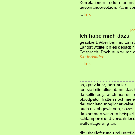
Korrelationen - oder man mus
auseinandersetzen. Kann sei
...
link
je
Ich habe mich dazu
geäußert. Aber bei mir. Es i
Längst wollte ich es gesagt 
Gespräch. Doch nun wurde es
Kinderkinder
.
...
link
so, ganz kurz, herr nnier.
tun sie bitte alles, damit das
da sollte es ja auch nie rein
bloodpatch hatten noch nie e
deutschland möglicherweise 
auch nix abgewinnen, soweni
da kommen wir zum beispiel 
schlamperei und verwahrlosun
waffenlagerung an.
die überlieferung und unrefle