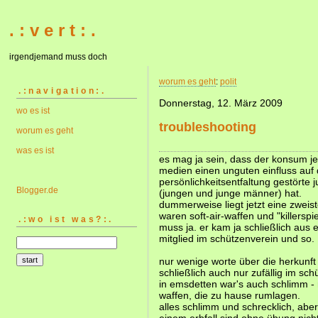
. : v e r t : .
irgendjemand muss doch
worum es geht
:
polit
.:navigation:.
Donnerstag, 12. März 2009
wo es ist
troubleshooting
worum es geht
was es ist
es mag ja sein, dass der konsum j
medien einen unguten einfluss auf 
persönlichkeitsentfaltung gestörte
Blogger.de
(jungen und junge männer) hat.
dummerweise liegt jetzt eine zweist
waren soft-air-waffen und "killerspie
.:wo ist was?:.
muss ja. er kam ja schließlich au
mitglied im schützenverein und so.
nur wenige worte über die herkunft 
schließlich auch nur zufällig im sch
in emsdetten war's auch schlimm -
waffen, die zu hause rumlagen.
alles schlimm und schrecklich, aber 