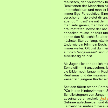
realistisch, der Soundtrack
Reaktionen der Menschen sin
unterscheidbar, und man ist 
immer Ego-Perspektive. Eine F
verschonen, sie bietet dir an,
aber du "musst" sie mit dem
man sehr genau, man hört di
draufgetreten, bevor der nä
abhacken musst, er brüllt u
denen das Blut schießt, abe
nächste. Stundenlang, nächt
Ende wie ein Film, ein Buch, 
immer weiter. Oft bist du in 
auf dich "angewiesen" sind, 
zuverlässig da bist.
Als Jugendlicher habe ich mi
Zombiefilm mit anzusehen. Ic
die Bilder noch lange im Kopf
Realismus und die massiven 
wesentlich jüngere Kinder e
Seit den 90ern stehen Ferns
PCs in den Kinderzimmern. Se
Schulleistugnen von Jungen
auseinanderentwickelt.
Und s
Gehirne aufschneiden und 
Es bleibt bei mühsam herausg