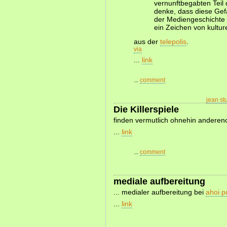
vernunftbegabten Teil
denke, dass diese Gef
der Mediengeschichte i
ein Zeichen von kulture
aus der
telepolis
.
via
...
link
...
comment
jean s
Die Killerspiele
finden vermutlich ohnehin anderenor
...
link
...
comment
mediale aufbereitung
... medialer aufbereitung bei
ahoi po
...
link