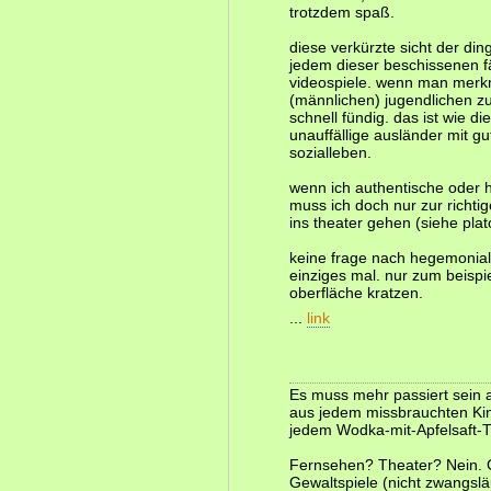
trotzdem spaß.
diese verkürzte sicht der din
jedem dieser beschissenen fä
videospiele. wenn man merkm
(männlichen) jugendlichen zut
schnell fündig. das ist wie d
unauffällige ausländer mit 
sozialleben.
wenn ich authentische oder h
muss ich doch nur zur richti
ins theater gehen (siehe plat
keine frage nach hegemonial
einziges mal. nur zum beisp
oberfläche kratzen.
...
link
Es muss mehr passiert sein a
aus jedem missbrauchten Kin
jedem Wodka-mit-Apfelsaft-Tr
Fernsehen? Theater? Nein. G
Gewaltspiele (nicht zwangsl