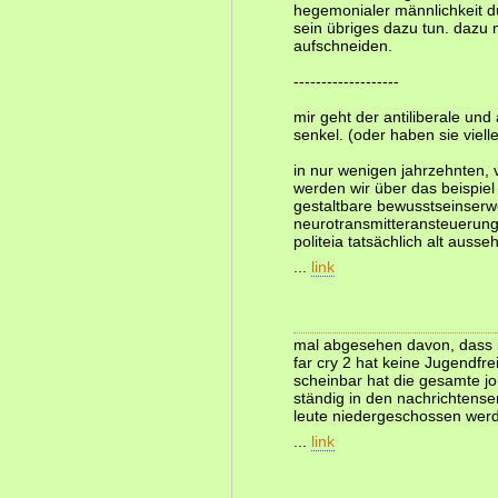
hegemonialer männlichkeit dur
sein übriges dazu tun. dazu
aufschneiden.
-------------------
mir geht der antiliberale und
senkel. (oder haben sie viell
in nur wenigen jahrzehnten, v
werden wir über das beispie
gestaltbare bewusstseinserw
neurotransmitteransteuerung 
politeia tatsächlich alt ausse
...
link
mal abgesehen davon, dass ic
far cry 2 hat keine Jugendf
scheinbar hat die gesamte jou
ständig in den nachrichtense
leute niedergeschossen werde
...
link