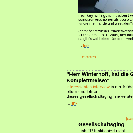
monkey with gun, in: albert
seinerzeit erschienen als beglei
für die rheinlande und westfalen" 
(demnächst wieder: Albert Watson 
21.09.2008 - 18.01.2009, nrw-forum
da gibt's wohl einen fan oder zwei,
...
link
...
comment
"Herr Winterhoff, hat die 
Komplettmeise?"
interessantes interview
in der fr üb
eltern und lehrer.
dieses gesellschaftsging, sie verst
...
link
jea
Gesellschaftsging
Link FR funktioniert nicht.