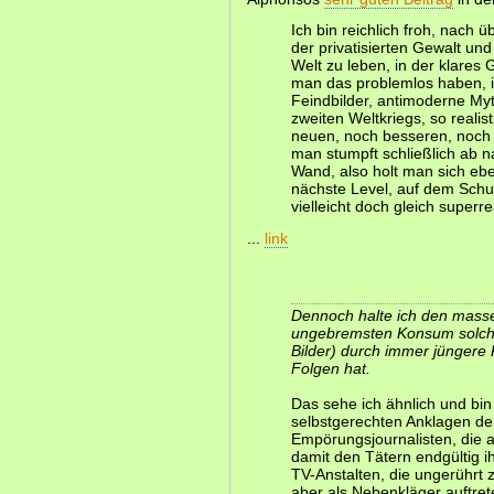
Ich bin reichlich froh, nach
der privatisierten Gewalt und 
Welt zu leben, in der klares 
man das problemlos haben, in
Feindbilder, antimoderne Myt
zweiten Weltkriegs, so realis
neuen, noch besseren, noch
man stumpft schließlich ab 
Wand, also holt man sich eb
nächste Level, auf dem Schu
vielleicht doch gleich superre
...
link
Dennoch halte ich den masse
ungebremsten Konsum solche
Bilder) durch immer jüngere 
Folgen hat.
Das sehe ich ähnlich und bi
selbstgerechten Anklagen der
Empörungsjournalisten, die 
damit den Tätern endgültig 
TV-Anstalten, die ungerührt 
aber als Nebenkläger auftret