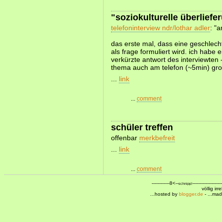
"soziokulturelle überliefe
telefoninterview ndr/lothar adler
: "
das erste mal, dass eine geschlech
als frage formuliert wird. ich habe 
verkürzte antwort des interviewten
thema auch am telefon (~5min) gro
...
link
...
comment
schüler treffen
offenbar
merkbefreit
...
link
...
comment
------------8<--
--------------------
schnipp!
völlig ir
...hosted by
blogger.de
- ...ma