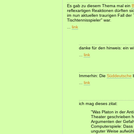
Es gab zu diesem Thema mal ein
B
reflexartigen Reaktionen dürften si
im nun aktuellen traurigen Fall der T
Tischtennisspieler" war.
...
link
danke für den hinweis: ein wi
...
link
Immerhin: Die
Süddeutsche
b
...
link
ich mag dieses zitat:
"Was Platon in der Ant
Theater geschrieben ha
Argumenten der Gefah
Computerspiele: Dass 
unguter Weise aufwühl