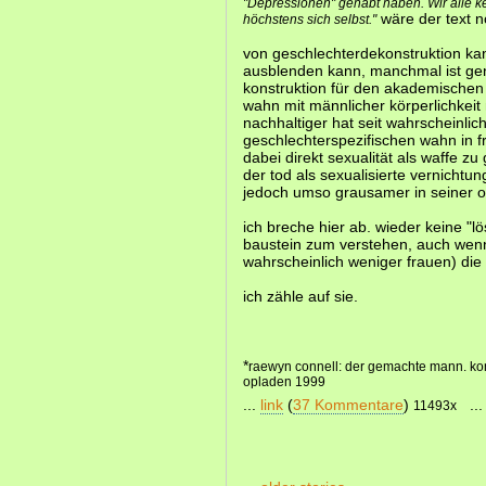
"Depressionen" gehabt haben. Wir alle 
wäre der text n
höchstens sich selbst."
von geschlechterdekonstruktion ka
ausblenden kann, manchmal ist gend
konstruktion für den akademischen 
wahn mit männlicher körperlichkeit
nachhaltiger hat seit wahrscheinlic
geschlechterspezifischen wahn in 
dabei direkt sexualität als waffe z
der tod als sexualisierte vernichtung
jedoch umso grausamer in seiner o
ich breche hier ab. wieder keine "lö
baustein zum verstehen, auch wen
wahrscheinlich weniger frauen) die w
ich zähle auf sie.
*
raewyn connell: der gemachte mann. kon
opladen 1999
...
link
(
37 Kommentare
)
..
11493x