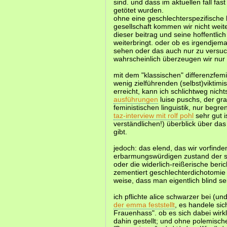
sind. und dass im aktuellen fall fa
getötet wurden.
ohne eine geschlechterspezifische
gesellschaft kommen wir nicht weite
dieser beitrag und seine hoffentlic
weiterbringt. oder ob es irgendjem
sehen oder das auch nur zu versu
wahrscheinlich überzeugen wir nur 
mit dem "klassischen" differenzfemi
wenig zielführenden (selbst)viktimi
erreicht, kann ich schlichtweg nich
ausführungen
luise puschs, der g
feministischen linguistik, nur begre
taz-interview mit rolf pohl
sehr gut i
verständlichen!) überblick über da
gibt.
jedoch: das elend, das wir vorfinde
erbarmungswürdigen zustand der 
oder die widerlich-reißerische beric
zementiert geschlechterdichotomie 
weise, dass man eigentlich blind s
ich pflichte alice schwarzer bei (u
der emma feststellt
, es handele si
Frauenhass". ob es sich dabei wirkl
dahin gestellt; und ohne polemisc