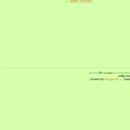
...
older stories
------------8<--
--------------------
schnipp!
völlig ir
...hosted by
blogger.de
- ...ma