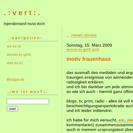
. : v e r t : .
irgendjemand muss doch
...
newer stories
.:navigation:.
Sonntag, 15. März 2009
wo es ist
worum es geht
:
polit
worum es geht
motiv frauenhass
was es ist
das ausmaß des medialen und arg
traurigen ereignisse von winnenden 
Blogger.de
ratlosigkeit erklären.
und ich bin dankbar um jede stimm
so wie ich auch - hiermit ganz offizie
.:wo ist was?:.
blogs, tv, print, radio - alles ist vo
beschwichtigungsexpertokratie auc
und ich leider mittendrin.
ich habe für mich versucht,
ein, zw
kommentaren) zusammenzusammeln
auch in meinem ursprungstext über 