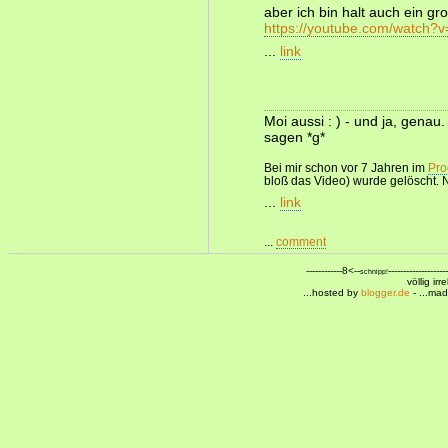
aber ich bin halt auch ein gr
https://youtube.com/watch
...
link
Moi aussi : ) - und ja, gena
sagen *g*
Bei mir schon vor 7 Jahren im
Pr
bloß das Video) wurde gelöscht. N
...
link
...
comment
------------8<--
--------------------
schnipp!
völlig ir
...hosted by
blogger.de
- ...ma