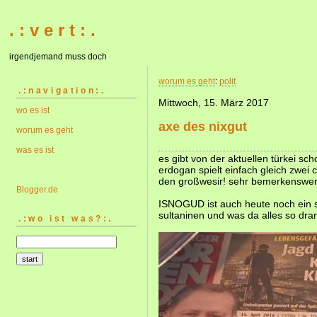
. : v e r t : .
irgendjemand muss doch
worum es geht
:
polit
.:navigation:.
Mittwoch, 15. März 2017
wo es ist
axe des nixgut
worum es geht
was es ist
es gibt von der aktuellen türkei sc
erdogan spielt einfach gleich zwei 
den großwesir! sehr bemerkenswer
Blogger.de
ISNOGUD ist auch heute noch ein s
sultaninen und was da alles so dra
.:wo ist was?:.