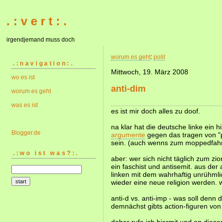
. : v e r t : .
irgendjemand muss doch
worum es geht
:
polit
.:navigation:.
Mittwoch, 19. März 2008
wo es ist
anti-dim
worum es geht
was es ist
es ist mir doch alles zu doof.
na klar hat die deutsche linke ein 
Blogger.de
argumente
gegen das tragen von "p
sein. (auch wenns zum moppedfahre
.:wo ist was?:.
aber: wer sich nicht täglich zum zi
ein faschist und antisemit. aus de
linken mit dem wahrhaftig unrühmlic
wieder eine neue religion werden. wa
anti-d vs. anti-imp - was soll denn
demnächst gibts action-figuren von