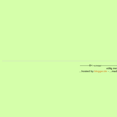
------------8<--
--------------------
schnipp!
völlig ir
...hosted by
blogger.de
- ...ma