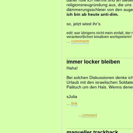
daher rufe ich hiermit und an dieser
religionsneugründung aus, die uns 
dämmerungsschleier von den augen r
ich bin ab heute anti-dim.
so, jetzt wisst ihr's.
edit: war übrigens nicht mein einfall, der
verantwortlichen kreativen wortspielerin!
...
comment
immer locker bleiben
Haha!
Bei solchen Diskussionen denke ich
Urlaub mit den israelischen Solda
Palituch um den Hals. Wenns dene
sJulia
...
link
...
comment
manueller trackback