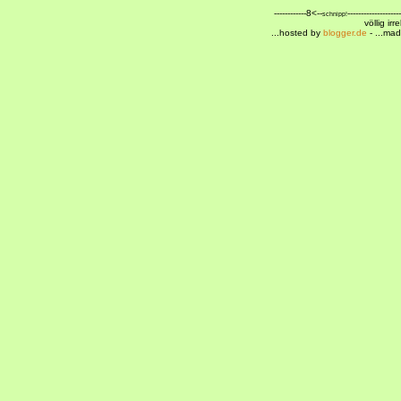
------------8<--
--------------------
schnipp!
völlig ir
...hosted by
blogger.de
- ...ma