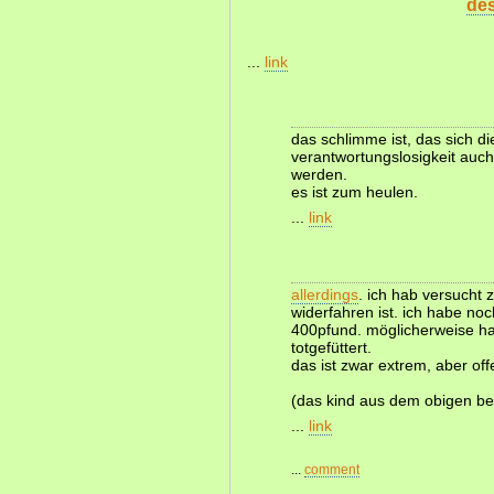
de
...
link
das schlimme ist, das sich die
verantwortungslosigkeit auch
werden.
es ist zum heulen.
...
link
allerdings
. ich hab versucht 
widerfahren ist. ich habe noc
400pfund. möglicherweise hat
totgefüttert.
das ist zwar extrem, aber off
(das kind aus dem obigen bei
...
link
...
comment