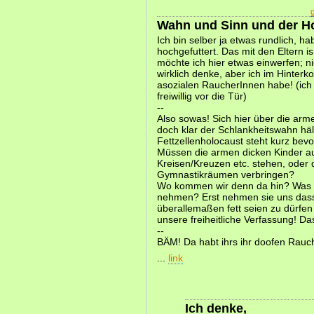
Wahn und Sinn und der H
Ich bin selber ja etwas rundlich, h
hochgefuttert. Das mit den Eltern i
möchte ich hier etwas einwerfen; ni
wirklich denke, aber ich im Hinter
asozialen RaucherInnen habe! (ich 
freiwillig vor die Tür)
--
Also sowas! Sich hier über die arm
doch klar der Schlankheitswahn häl
Fettzellenholocaust steht kurz bevo
Müssen die armen dicken Kinder auf
Kreisen/Kreuzen etc. stehen, oder 
Gymnastikräumen verbringen?
Wo kommen wir denn da hin? Was wi
nehmen? Erst nehmen sie uns dass
überallemaßen fett seien zu dürfen 
unsere freiheitliche Verfassung! Da
--
BÄM! Da habt ihrs ihr doofen Rauc
...
link
Ich denke,