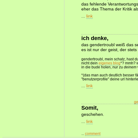
das fehlende Verantwortungsb
eher das Thema der Kritik als
...
link
ich denke,
das gendertroubl weiß das s
es ist nur der geist, der stets
gendertroubl, mein schatz, hast d
nicht dein
eigenes blog
*? mmh? wi
in die bude holen, nur zu
deinem
*(das man auch deutlich besser f
"benutzerprofile" deine url hinterl
...
link
ge
Somit,
geschehen.
...
link
...
comment