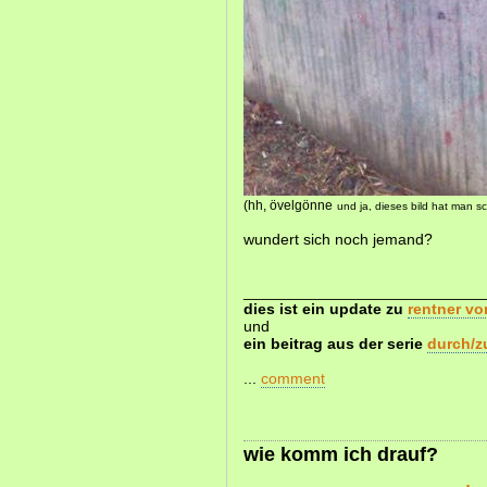
(hh, övelgönne
und ja, dieses bild hat man 
wundert sich noch jemand?
____________________________
dies ist ein update zu
rentner vo
und
ein beitrag aus der serie
durch/z
...
comment
wie komm ich drauf?