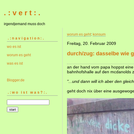
. : v e r t : .
irgendjemand muss doch
worum es geht
:
konsum
.:navigation:.
Freitag, 20. Februar 2009
wo es ist
durch/zug: dasselbe wie g
worum es geht
was es ist
an der hand vom papa hoppst eine 
bahnhofshalle auf den mcdanolds z
Blogger.de
"...und dann will ich aber den gleic
geht doch nix über eine ausgewog
.:wo ist was?:.