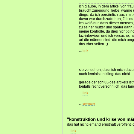
ich glaube, in dem artikel von fra
braucht zuneigung, liebe, wärme 
dinge. da ich persönlich auch mit
davor war durchzudrehen, fällt es
ich weiß nur, dass dieser mensch, 
zu seiner mutter und später dann 
meine kontrolle, da dies nicht gin
taz-interview. und ich versuche, h
art die männer sind, die mich u
das eher selten. ;)
...
link
sie verstehen, dass ich mich dazu
nach feministen klingt das nicht.
gerade der schluß des artikels ist
tonfalls recht versöhnlich, das fan
...
link
...
comment
"konstruktion und krise von mä
das hat nicht jemand ernsthaft veröffentli
...
link