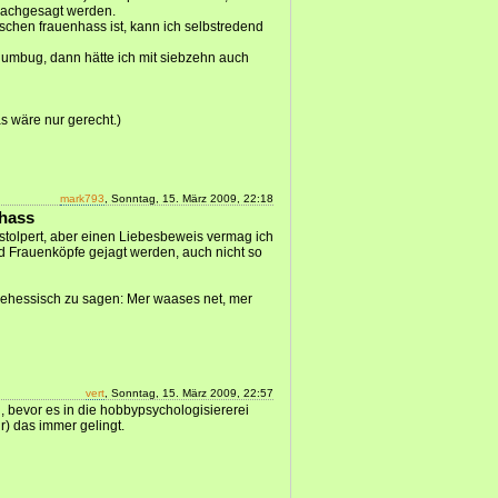
 nachgesagt werden.
ischen frauenhass ist, kann ich selbstredend
humbug, dann hätte ich mit siebzehn auch
as wäre nur gerecht.)
mark793
, Sonntag, 15. März 2009, 22:18
nhass
stolpert, aber einen Liebesbeweis vermag ich
nd Frauenköpfe gejagt werden, auch nicht so
ehessisch zu sagen: Mer waases net, mer
vert
, Sonntag, 15. März 2009, 22:57
n, bevor es in die hobbypsychologisiererei
r) das immer gelingt.