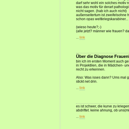
darf sehr wohl ein solches motiv
was das motiv für derart patholog
nicht sagen. (hab ich auch nicht)
außenseitertum ist zweifelsohne 
schon opas weltkriegskarabiner...
(wieso heute?;-)
(alle jetzt? männer wie frauen? d
...
link
Über die Diagnose Fraue
bin ich im ersten Moment auch ge
in Projektilen, die in Mädchen- u
recht zu erkennen.
Also: Was isses dann? Ums mal g
stickt net drin.
...
link
es ist schwer, die kurve zu kriege
abdriftet. keine ahnung, ob uns(mi
...
link