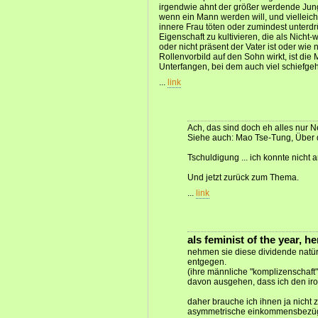
irgendwie ahnt der größer werdende Jun
wenn ein Mann werden will, und vielleich
innere Frau töten oder zumindest unterd
Eigenschaft zu kultivieren, die als Nicht-
oder nicht präsent der Vater ist oder w
Rollenvorbild auf den Sohn wirkt, ist di
Unterfangen, bei dem auch viel schiefge
...
link
Ach, das sind doch eh alles nur N
Siehe auch: Mao Tse-Tung, Über 
Tschuldigung ... ich konnte nicht a
Und jetzt zurück zum Thema.
...
link
als feminist of the year, h
nehmen sie diese dividende natür
entgegen.
(ihre männliche "komplizenschaft"
davon ausgehen, dass ich den iro
daher brauche ich ihnen ja nicht 
asymmetrische einkommensbezüge