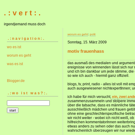
. : v e r t : .
irgendjemand muss doch
worum es geht
:
polit
.:navigation:.
Sonntag, 15. März 2009
wo es ist
motiv frauenhass
worum es geht
das ausmaß des medialen und argumenta
was es ist
ereignisse von winnenden lässt sich nur m
und ich bin dankbar um jede stimme, di
so wie ich auch - hiermit ganz offiziell.
Blogger.de
blogs, tv, print, radio - alles ist voll m
auch ausgewiesener nichtexpertInnen; und
.:wo ist was?:.
ich habe für mich versucht,
ein, zwei and
zusammenzusammeln und stolpere immer 
über die tatsache, dass es männliche täter
ausschließlich mädchen und frauen getöt
ohne eine geschlechterspezifische betr
wir nicht weiter - wobei ich nicht weiß, o
hilfreichen kommentatorInnen weiterbring
etwas anders zu sehen oder das auch nu
wahrscheinlich überzeugen wir nur wiede