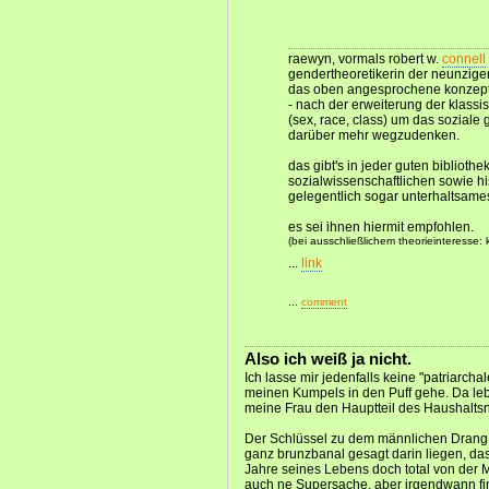
raewyn, vormals robert w.
connell
gendertheoretikerin der neunzige
das oben angesprochene konzept 
- nach der erweiterung der klassi
(sex, race, class) um das soziale 
darüber mehr wegzudenken.
das gibt's in jeder guten biblioth
sozialwissenschaftlichen sowie hi
gelegentlich sogar unterhaltsame
es sei ihnen hiermit empfohlen.
(bei ausschließlichem theorieinteresse: ka
...
link
...
comment
Also ich weiß ja nicht.
Ich lasse mir jedenfalls keine "patriarch
meinen Kumpels in den Puff gehe. Da leb
meine Frau den Hauptteil des Haushaltsne
Der Schlüssel zu dem männlichen Drang 
ganz brunzbanal gesagt darin liegen, das
Jahre seines Lebens doch total von der M
auch ne Supersache, aber irgendwann fin