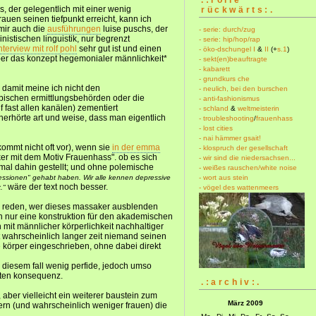
s, der gelegentlich mit einer wenig
rückwärts:.
rauen seinen tiefpunkt erreicht, kann ich
mir auch die
ausführungen
luise puschs, der
- serie: durch/zug
stischen linguistik, nur begrenzt
- serie: hip/hop/rap
nterview mit rolf pohl
sehr gut ist und einen
- öko-dschungel I
&
II
(+
s.1
)
über das konzept hegemonialer männlichkeit*
- sekt(en)beauftragte
- kabarett
- grundkurs che
 damit meine ich nicht den
- neulich, bei den burschen
ischen ermittlungsbehörden oder die
- anti-fashionismus
f fast allen kanälen) zementiert
- schland
&
weltmeisterin
nerhörte art und weise, dass man eigentlich
- troubleshooting
/
frauenhass
- lost cities
- nai hämmer gsait!
kommt nicht oft vor), wenn sie
in der emma
- klospruch der gesellschaft
er mit dem Motiv Frauenhass". ob es sich
- wir sind die niedersachsen...
 mal dahin gestellt; und ohne polemische
- weißes rauschen/white noise
- wort aus stein
ressionen" gehabt haben. Wir alle kennen depressive
wäre der text noch besser.
- vögel des wattenmeers
."
r reden, wer dieses massaker ausblenden
h nur eine konstruktion für den akademischen
 mit männlicher körperlichkeit nachhaltiger
t wahrscheinlich langer zeit niemand seinen
 körper eingeschrieben, ohne dabei direkt
in diesem fall wenig perfide, jedoch umso
gten konsequenz.
.:archiv:.
 aber vielleicht ein weiterer baustein zum
März 2009
rn (und wahrscheinlich weniger frauen) die