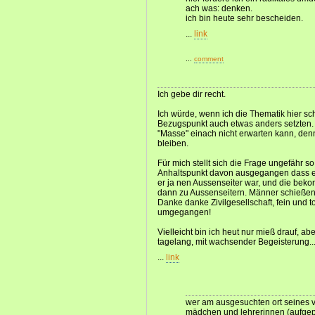
ach was: denken.
ich bin heute sehr bescheiden.
...
link
...
comment
Ich gebe dir recht.
Ich würde, wenn ich die Thematik hier s
Bezugspunkt auch etwas anders setzten
"Masse" einach nicht erwarten kann, den
bleiben.
Für mich stellt sich die Frage ungefähr 
Anhaltspunkt davon ausgegangen dass er 
er ja nen Aussenseiter war, und die bek
dann zu Aussenseitern. Männer schieße
Danke danke Zivilgesellschaft, fein und tot
umgegangen!
Vielleicht bin ich heut nur mieß drauf, ab
tagelang, mit wachsender Begeisterung...
...
link
wer am ausgesuchten ort seines 
mädchen und lehrerinnen (aufgepas