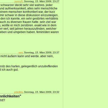
sunny5
, Sonntag, 15. März 2009, 23:27
u schwarzer steckt sehr viel wahres. jeder
und aufmerksamkeit, alles sehr menschliche
 einem menschen konfrontiert war, der kurz
 mir schwer in diese diskussion einzusteigen.
den ich kannte, ein sehr gestörtes verhältnis
auch zu diversen frauen hatte. sein ziel war
g, wollte er mich zerstören. exakt wie in dem
err vert, seit jahren herauszufinden, welcher
mgeben und umgeben haben. feministen waren
vert
, Sonntag, 15. März 2009, 23:37
 nicht äußern kann und werde. aber nein,
 trotz des harten, gelegentlich unzutreffenden
d ich auch gut.
prieditis
, Sonntag, 15. März 2009, 23:32
nnlichkeiten"
cht!?