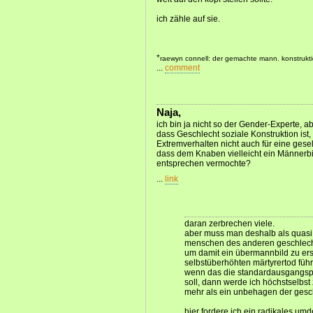
ich zähle auf sie.
*
raewyn connell: der gemachte mann. konstrukti
...
comment
Naja,
ich bin ja nicht so der Gender-Experte,
dass Geschlecht soziale Konstruktion is
Extremverhalten nicht auch für eine gesel
dass dem Knaben vielleicht ein Männerbil
entsprechen vermochte?
...
link
daran zerbrechen viele.
aber muss man deshalb als quasi
menschen des anderen geschlech
um damit ein übermannbild zu ers
selbstüberhöhten märtyrertod führ
wenn das die standardausgangspo
soll, dann werde ich höchstselbst
mehr als ein unbehagen der gesch
hier fordere ich ein radikales um