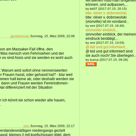
Mit Bienen muß man umgehe
können, und aufpassen,...
by kid37 (2017.07.15, 20:15)
btw: oliver v. dobrowolski...
btw: oliver v. dobrowolski
(vionville) ist im vorstand...
by vert (2017.07.15, 16:46)
sinnvoller einblick,...
sinnvoller einblick, der meinen
gendertroubl
, Sonntag, 15. März 2009, 22:08
eindruck bestätigt,...
by vert (2017.07.15, 13:03)
@ kid und gut informiert...
chon am Massaker-Fall öffne, den
@ kid und gut informiert sind
. Was mensch vom Fehrnsehen und der
sie auch noch! Sie überlegen..
n es sind Assis und sie werden es wohl auch
by kuena (2017.07.15, 09:28)
so: Warum wird sofort ohne nennenswerten
Frauen hasst, oder gehasst hat? - klar weil
ommen halt keine ab, oder deshalb werden sie
n dann und Frauen werden Feministinnen-
al differenziert mit der Situation
er ich könnt sie schon wieder alle hauen,
.
vert
, Sonntag, 15. März 2009, 22:17
verstandesmäßigen niedergangs gezielt
st: kleines i) mit kopfschüssen tötet, dem