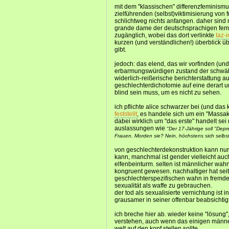
mit dem "klassischen" differenzfeminismu
zielführenden (selbst)viktimisierung von f
schlichtweg nichts anfangen. daher sind 
grande dame der deutschsprachigen femini
zugänglich, wobei das dort verlinkte
taz-i
kurzen (und verständlichen!) überblick 
gibt.
jedoch: das elend, das wir vorfinden (und
erbarmungswürdigen zustand der schwäb
widerlich-reißerische berichterstattung au
geschlechterdichotomie auf eine derart u
blind sein muss, um es nicht zu sehen.
ich pflichte alice schwarzer bei (und das 
feststellt
, es handele sich um ein "Massak
dabei wirklich um "das erste" handelt sei
auslassungen wie
"Der 17-Jährige soll "Dep
Frauen. Morden sie? Nein, höchstens sich selbst
von geschlechterdekonstruktion kann nu
kann, manchmal ist gender vielleicht auc
elfenbeinturm. selten ist männlicher wahn
kongruent gewesen. nachhaltiger hat sei
geschlechterspezifischen wahn in fremde
sexualität als waffe zu gebrauchen.
der tod als sexualisierte vernichtung ist 
grausamer in seiner offenbar beabsichti
ich breche hier ab. wieder keine "lösung",
verstehen, auch wenn das einigen männe
welt auf den kopf stellen sollte.