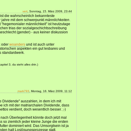
vert
, Sonntag, 15. März 2009, 23:44
ist die wahrscheinlich bekannteste
r jahre mit dem schwerpunkt
männlichkeiten
.
"hegemonialer männlichkeit" ist heutzutage
schen trias der sozialgeschichtsschreibung
geschlecht (gender) - aus keiner diskussion
ek oder
woanders
und ist auch unter
storischen aspekten ein gut lesbares und
s standardwerk.
pitel 3, da steht alles drin.)
mark793
, Montag, 16. März 2009, 11:12
ale Dividende" auszahlen, in dem ich mit
e ich mit der matriarchalen Dividende, dass
ttos verdient, doch wesentlich besser. ;-)
nach Überlegenheit könnte doch jetzt mal
s so ziemlich jeder kleine Junge die ersten
utter dominiert wird. Das Umsorgtsein ist ja
den halt Loslösungsprozesse statt,