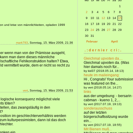
Mo
Di
Mi
Do
Fr
Sa
So
1
2
3
4
5
6
7
8
9
10
11
12
13
14
15
16
17
18
19
20
21
22
on und krise von männlichkeiten, opladen 1999
23
24
25
26
27
28
29
30
31
Februar
April
mark793
, Sonntag, 15. März 2009, 21:36
.:dernier cri:.
 aber wenn man von der Prämisse ausgeht,
t, kann man dann dieses männliche
Gleichmal upvoten da....
lschaftliche Fehlkonstruktion halten? Etwa,
Gleichmal upvoten da. (Was
d vermittelt wurde, dem er nicht so recht zu
hier damals noch für...
by kid37 (2018.05.14, 18:13)
heute im maileingang:
Hi , Congrats! Your submissio
was featured on the...
by vert (2018.05.14, 14:27)
vert
, Sonntag, 15. März 2009, 21:53
links
aus der umgebung: - bersarin 
 logische konsequenz möglichst viele
cabman - kueno 1, 2,...
ts töten?
by vert (2017.07.19, 19:13)
tellen, das zwangsläufig in den
sonderausschuss
t?
auf der letzten
sition im geschlechterverhältnis werden
bürgerschaftssitzung wurde
 zum kulturpessimisten, dann ist das doch
ein...
lechter.
by vert (2017.07.19, 18:55)
Mit Bienen muß...
denken ein.