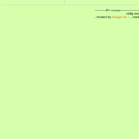
------------8<--
--------------------
schnipp!
völlig ir
...hosted by
blogger.de
- ...ma