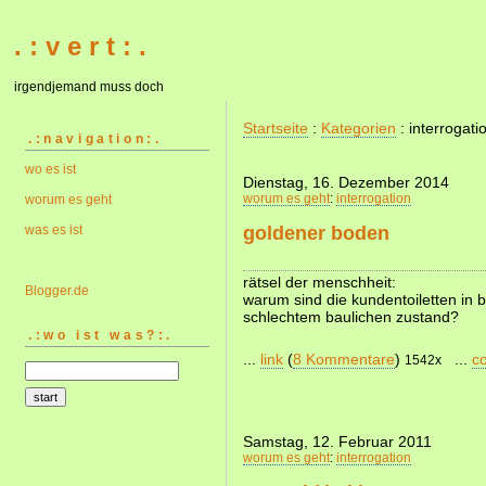
. : v e r t : .
irgendjemand muss doch
Startseite
:
Kategorien
: interrogati
.:navigation:.
wo es ist
Dienstag, 16. Dezember 2014
worum es geht
:
interrogation
worum es geht
was es ist
goldener boden
rätsel der menschheit:
Blogger.de
warum sind die kundentoiletten in 
schlechtem baulichen zustand?
.:wo ist was?:.
...
link
(
8 Kommentare
)
...
c
1542x
Samstag, 12. Februar 2011
worum es geht
:
interrogation