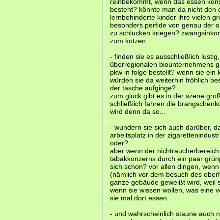
reinbekommt, wenn das essen kons
besteht? könnte man da nicht den 
lernbehinderte kinder ihre vielen gr
besonders perfide von genau der org
zu schlucken kriegen? zwangsinkorp
zum kotzen.
- finden sie es ausschließlich lust
überregionalen biounternehmens 
pkw in folge bestellt? wenn sie ein 
würden sie da weiterhin fröhlich bes
der tasche aufginge?
zum glück gibt es in der szene gro
schließlich fahren die brangschenko
wird denn da so...
- wundern sie sich auch darüber, 
arbeitsplatz in der zigarettenindustri
oder?
aber wenn der nichtraucherbereich 
tabakkonzerns durch ein paar grünp
sich schon? vor allen dingen, wenn
(nämlich vor dem besuch des oberh
ganze gebäude geweißt wird, weil s
wenn sie wissen wollen, was eine ve
sie mal dort essen.
- und wahrscheinlich staune auch n