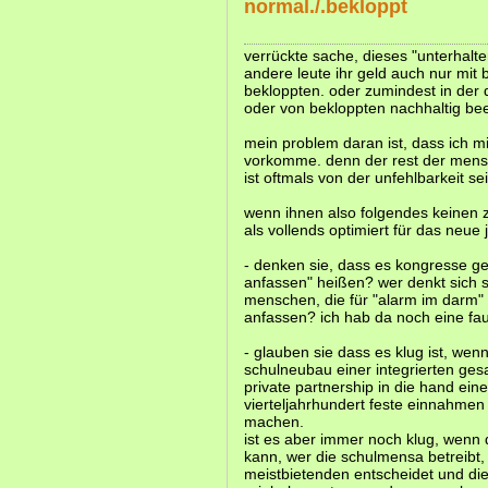
normal./.bekloppt
verrückte sache, dieses "unterhalte
andere leute ihr geld auch nur mit
bekloppten. oder zumindest in der
oder von bekloppten nachhaltig bee
mein problem daran ist, dass ich m
vorkomme. denn der rest der mensc
ist oftmals von der unfehlbarkeit 
wenn ihnen also folgendes keinen zw
als vollends optimiert für das neue 
- denken sie, dass es kongresse geb
anfassen" heißen? wer denkt sich s
menschen, die für "alarm im darm" v
anfassen? ich hab da noch eine faus
- glauben sie dass es klug ist, we
schulneubau einer integrierten ges
private partnership in die hand ein
vierteljahrhundert feste einnahmen 
machen.
ist es aber immer noch klug, wenn d
kann, wer die schulmensa betreibt,
meistbietenden entscheidet und die