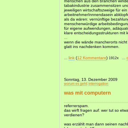
menschen aus den branchen winden
tabakindustrie zusammensitzen un
jeweiligen wirtschaftszweige für ei
arbeitnehmerInnnendasein abklopf
als da wären: vernünftige bezahlung
menschenwürdige arbeitsbedingun
für eigene aufwendungen, adäquat
klare entscheidungsstrukturen mit k
...
wenn die wände mancherorts nicht
glatt ins nachdenken kommen.
...
link
(
12 Kommentare
)
...
1912x
Sonntag, 13. Dezember 2009
worum es geht
:
interrogation
was mit computern
referrerspam.
das wirft fragen auf: wer tut so et
verdienen?
was erzählt man dann seinen nach