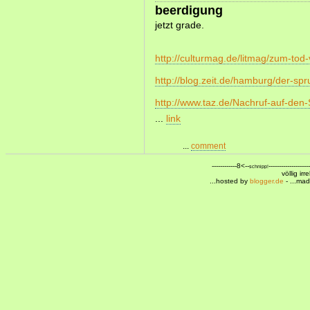
beerdigung
jetzt grade.
http://culturmag.de/litmag/zum-tod
http://blog.zeit.de/hamburg/der-spru
http://www.taz.de/Nachruf-auf-den
...
link
...
comment
------------8<--
--------------------
schnipp!
völlig ir
...hosted by
blogger.de
- ...ma