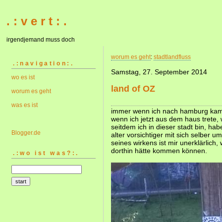
. : v e r t : .
irgendjemand muss doch
worum es geht
:
stadtlandfluss
.:navigation:.
Samstag, 27. September 2014
wo es ist
land of OZ
worum es geht
was es ist
immer wenn ich nach hamburg kam,
wenn ich jetzt aus dem haus trete,
seitdem ich in dieser stadt bin, ha
Blogger.de
alter vorsichtiger mit sich selber 
seines wirkens ist mir unerklärlich
dorthin hätte kommen können.
.:wo ist was?:.