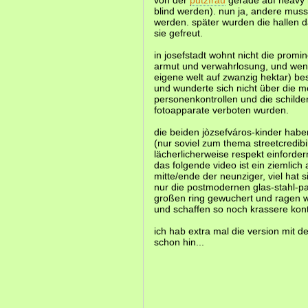
von der
putzfrau
gerade auf heavy 
blind werden). nun ja, andere muss
werden. später wurden die hallen d
sie gefreut.
in josefstadt wohnt nicht die promin
armut und verwahrlosung, und wen
eigene welt auf zwanzig hektar) bes
und wunderte sich nicht über die m
personenkontrollen und die schilde
fotoapparate verboten wurden.
die beiden jòzsefváros-kinder habe
(nur soviel zum thema streetcredibi
lächerlicherweise respekt einforder
das folgende video ist ein ziemlich
mitte/ende der neunziger, viel hat s
nur die postmodernen glas-stahl-pa
großen ring gewuchert und ragen wi
und schaffen so noch krassere kont
ich hab extra mal die version mit 
schon hin...