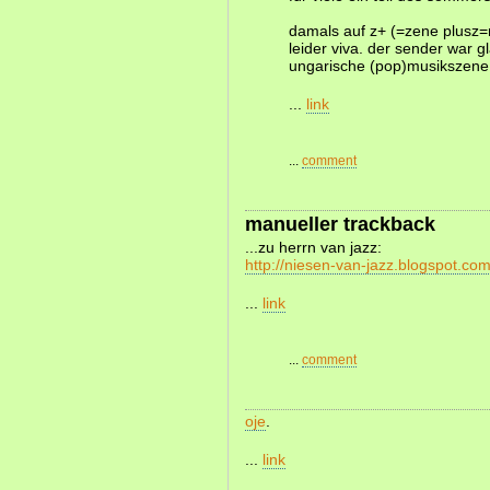
damals auf z+ (=zene plusz=m
leider viva. der sender war g
ungarische (pop)musikszene
...
link
...
comment
manueller trackback
...zu herrn van jazz:
http://niesen-van-jazz.blogspot.co
...
link
...
comment
oje
.
...
link