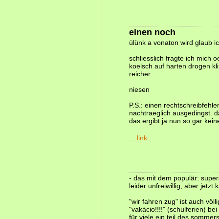
einen noch
ülünk a vonaton wird glaub ich
schliesslich fragte ich mich 
koelsch auf harten drogen kl
reicher..
niesen
P.S.: einen rechtschreibfehle
nachtraeglich ausgedingst. d
das ergibt ja nun so gar kein
...
link
- das mit dem populär: super
leider unfreiwillig, aber jetzt
"wir fahren zug" ist auch völ
"vakácio!!!!" (schulferien) be
für viele ein teil des somme