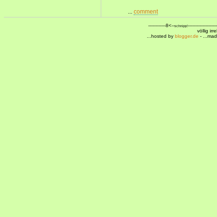
...
comment
------------8<--
--------------------
schnipp!
völlig ir
...hosted by
blogger.de
- ...ma