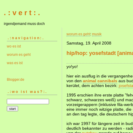
. : v e r t : .
irgendjemand muss doch
worum es geht
:
musik
.:navigation:.
Samstag, 19. April 2008
wo es ist
hip/hop: yosefstadt [anima
worum es geht
was es ist
yo!yo!
hier ein ausflug in die vergangenhe
Blogger.de
von den
animal cannibals
aus bud
kerület, dem achten bezirk:
josefst
.:wo ist was?:.
1995 erschien ihre erste platte "fe
schwarz, schwarzes weiß) und mach
vorzeigerappern (inklusive fila-we
eine immer noch witzige platte, di
an den tag legte, die deutschem h
ich war 1997 für längere zeit in bu
deutlich bekannter zu werden - rad