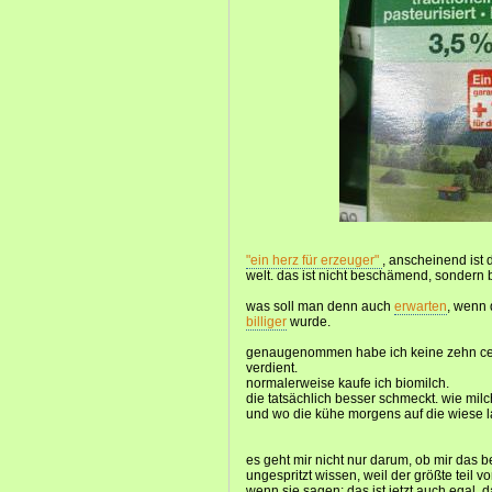
"ein herz für erzeuger"
, anscheinend ist 
welt. das ist nicht beschämend, sondern
was soll man denn auch
erwarten
, wenn
billiger
wurde.
genaugenommen habe ich keine zehn cent 
verdient.
normalerweise kaufe ich biomilch.
die tatsächlich besser schmeckt. wie milc
und wo die kühe morgens auf die wiese l
es geht mir nicht nur darum, ob mir das b
ungespritzt wissen, weil der größte teil 
wenn sie sagen: das ist jetzt auch egal, d