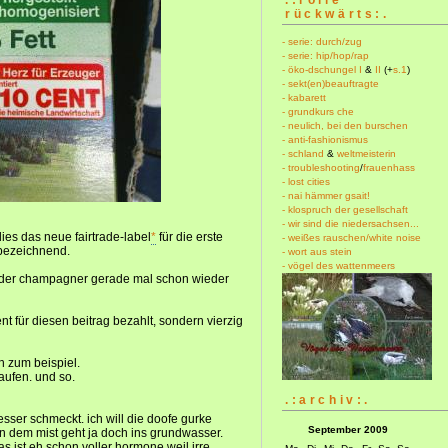
rückwärts:.
- serie: durch/zug
- serie: hip/hop/rap
- öko-dschungel I
&
II
(+
s.1
)
- sekt(en)beauftragte
- kabarett
- grundkurs che
- neulich, bei den burschen
- anti-fashionismus
- schland
&
weltmeisterin
- troubleshooting
/
frauenhass
- lost cities
- nai hämmer gsait!
- klospruch der gesellschaft
- wir sind die niedersachsen...
dies das neue fairtrade-label
*
für die erste
- weißes rauschen/white noise
 bezeichnend.
- wort aus stein
- vögel des wattenmeers
 der champagner gerade mal schon wieder
für diesen beitrag bezahlt, sondern vierzig
h zum beispiel.
aufen. und so.
.:archiv:.
esser schmeckt. ich will die doofe gurke
September 2009
von dem mist geht ja doch ins grundwasser.
as ist eh schon voller hormone weil irre