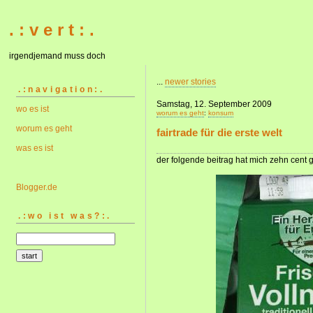
. : v e r t : .
irgendjemand muss doch
...
newer stories
.:navigation:.
Samstag, 12. September 2009
wo es ist
worum es geht
:
konsum
worum es geht
fairtrade für die erste welt
was es ist
der folgende beitrag hat mich zehn cent g
Blogger.de
.:wo ist was?:.