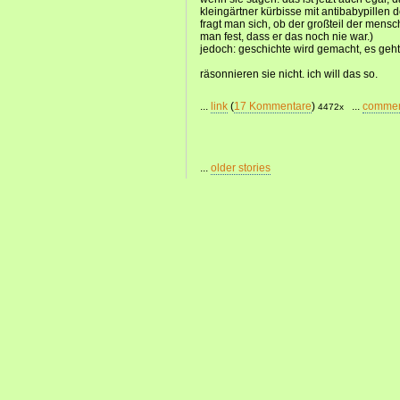
kleingärtner kürbisse mit antibabypillen
fragt man sich, ob der großteil der mensch
man fest, dass er das noch nie war.)
jedoch: geschichte wird gemacht, es geht
räsonnieren sie nicht. ich will das so.
...
link
(
17 Kommentare
)
...
comme
4472x
...
older stories