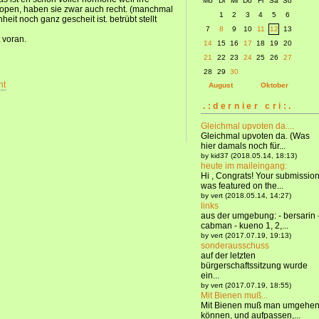
Mo
Di
Mi
Do
Fr
Sa
So
 dopen, haben sie zwar auch recht. (manchmal
1
2
3
4
5
6
heit noch ganz gescheit ist. betrübt stellt
7
8
9
10
11
12
13
 voran.
14
15
16
17
18
19
20
21
22
23
24
25
26
27
28
29
30
nt
August
Oktober
.:dernier cri:.
Gleichmal upvoten da....
Gleichmal upvoten da. (Was
hier damals noch für...
by kid37 (2018.05.14, 18:13)
heute im maileingang:
Hi , Congrats! Your submissio
was featured on the...
by vert (2018.05.14, 14:27)
links
aus der umgebung: - bersarin 
cabman - kueno 1, 2,...
by vert (2017.07.19, 19:13)
sonderausschuss
auf der letzten
bürgerschaftssitzung wurde
ein...
by vert (2017.07.19, 18:55)
Mit Bienen muß...
Mit Bienen muß man umgehe
können, und aufpassen,...