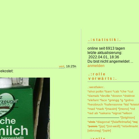
.:statistik:.
online seit 6913 tagen
letzte aktualisierung:
2022.04.01, 18:36
Du bist nicht angemeldet ...
anmelden
vert
, 16:25h
ekostet:
.:rolle
vorwärts:.
.:westfalen:.
*ahoi polloi
*bani
*cab
*che
*cut
*damals
*deville
*dosron
*dsldnst
*elefant
*face
*gmngg
*g
*grdno
*herzbruch
*hafensonne
*kid
*kristo
*mad
*mark
*[maxim]
*[mono]
*nd
*rad ab
*sakana
*signal
*wilson
----------------------------------
*[brighton]
*
chris
*diagonal
*[falaffelmafia]
*
nvj
*
patois
*[pp]
*[rot-weiß]
*rebellmarkt
[stbnzwg]
*[xplrr]
.:rolle